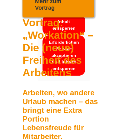
Mehr zum
werden.
Vortrag
Mehr Informationen
Vortrag:
Inhalt
entsperren
„Workation“ –
Erforderlichen
Die (neue)
Service
akzeptieren
Freiheit des
und Inhalte
entsperren
Arbeitens
Arbeiten, wo andere
Urlaub machen – das
bringt eine Extra
Portion
Lebensfreude für
Mitarbeiter.