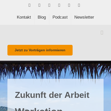
Skip
Facebook
LinkedIn
Xing
Spotify
E-
Phone
to
Mail
content
Kontakt
Blog
Podcast
Newsletter
Jetzt zu Vorträgen informieren
Zukunft der Arbeit