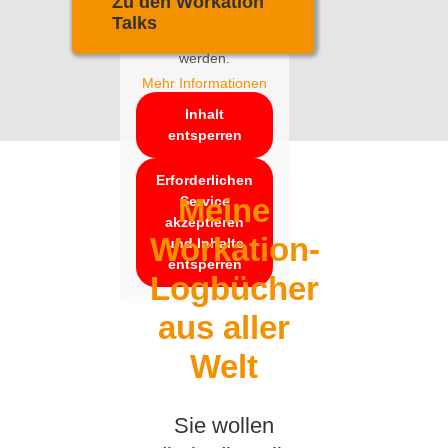
Zu den Workation
dass dabei Daten an
Talks
Drittanbieter
weitergegeben
werden.
Mehr Informationen
Inhalt
entsperren
Erforderlichen
Meine
Service
akzeptieren
Workation-
und Inhalte
entsperren
Logbücher
aus aller
Welt
Sie wollen