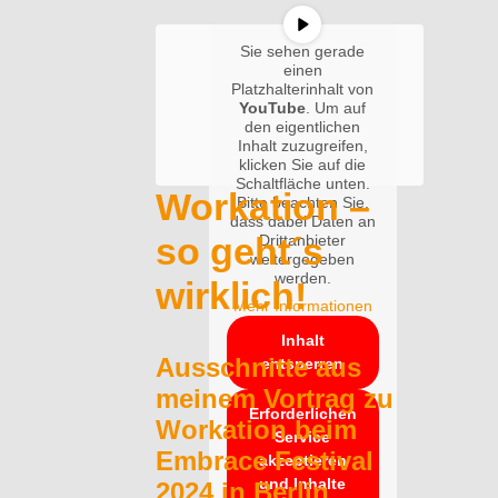
Sie sehen gerade
einen
Platzhalterinhalt von
YouTube
. Um auf
den eigentlichen
Inhalt zuzugreifen,
klicken Sie auf die
Schaltfläche unten.
Workation –
Bitte beachten Sie,
dass dabei Daten an
so geht´s
Drittanbieter
weitergegeben
werden.
wirklich!
Mehr Informationen
Inhalt
Ausschnitte aus
entsperren
meinem Vortrag zu
Erforderlichen
Workation beim
Service
Embrace Festival
akzeptieren
und Inhalte
2024 in Berlin