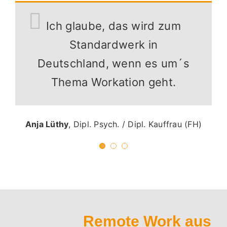
Das Buch, wenn man mehr zu
Ich meine, Stefan Dietz hat
Ich glaube, das wird zum
das neue Standardwerk zur
Workation wissen will!
Standardwerk in
Deutschland, wenn es um´s
#Workation geschrieben. Er
Thema Workation geht.
lockt mit vielen bunten
Smaro Sideri
Arbeitsrechtlerin; Podcast Host
Bildern und geht auf alle
„Attraktive Arbeitgeber“; Speakerin; Beratung,
Seminare, Vorträge
Details ein.
Anja Lüthy
,
Dipl. Psych. / Dipl. Kauffrau (FH)
Martin Gaedt
Keynote-Speaker 4 TAGE WOCHE
- Rock Your Recruiting - Provotainment
Remote Work aus