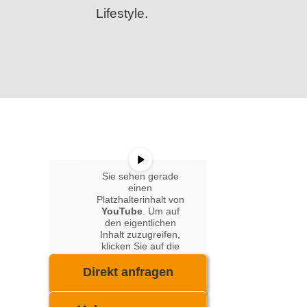
Lifestyle.
Sie sehen gerade
einen
Platzhalterinhalt von
YouTube
. Um auf
den eigentlichen
Inhalt zuzugreifen,
klicken Sie auf die
Schaltfläche unten.
Bitte beachten Sie,
Direkt anfragen
dass dabei Daten an
Drittanbieter
weitergegeben