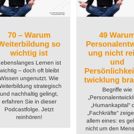
70 – Warum
49 Waru
Weiterbildung so
Personalentw
wichtig ist
ung nicht re
und
Lebenslanges Lernen ist
Persönlichke
wichtig – doch oft bleibt
Wissen ungenutzt. Wie
twicklung br
eiterbildung strategisch
Begriffe wie
und nachhaltig gelingt,
„Personalentwickl
erfahren Sie in dieser
„Humankapital“ 
Podcastfolge. Jetzt
„Fachkräfte“ zeig
reinhören!
allem eines: es ge
nicht um den Men