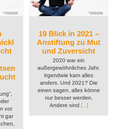
m
19 Blick in 2021 –
ickl
Anstiftung zu Mut
icht
und Zuversicht
2020 war ein
itsen
außergewöhnliches Jahr.
Irgendwie kam alles
aucht
anders. Und 2021? Die
einen sagen, alles könne
ung“,
nur besser werden.
oder
Andere sind
[...]
en vor
ht gar
schen,