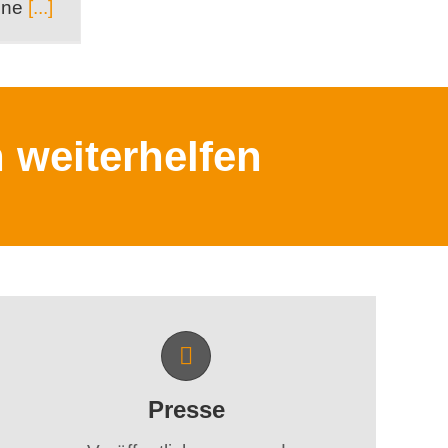
ine
[...]
 weiterhelfen
Presse