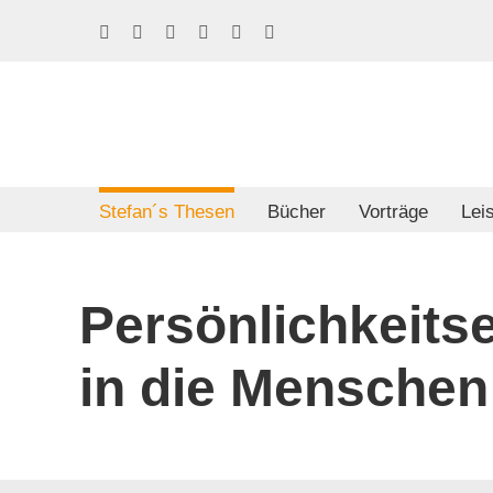
Skip
Facebook
LinkedIn
Xing
Spotify
E-
Phone
to
Mail
content
Stefan´s Thesen
Bücher
Vorträge
Lei
Persönlichkeit
in die Menschen 