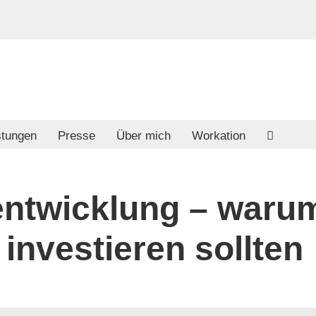
stungen
Presse
Über mich
Workation
sentwicklung – war
investieren sollten