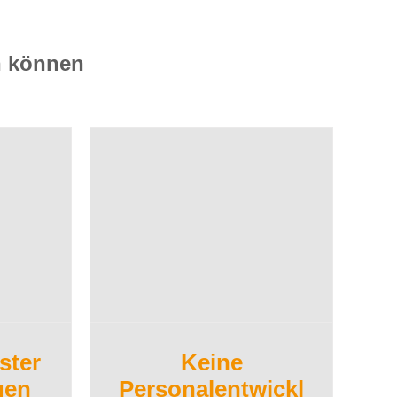
en können
ster
Keine
gen
Personalentwickl