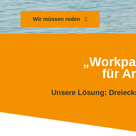
Wir müssen reden
„Workpar
für A
Unsere Lösung: Dreiecks