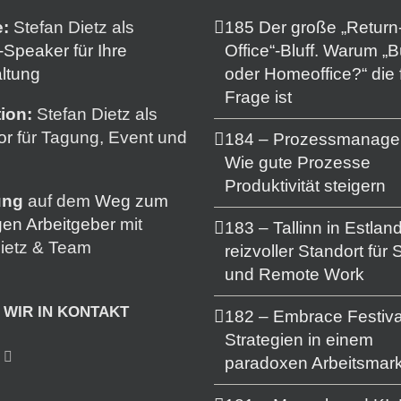
e:
Stefan Dietz als
185 Der große „Return-
Speaker für Ihre
Office“-Bluff. Warum „
ltung
oder Homeoffice?“ die 
Frage ist
ion:
Stefan Dietz als
or
für Tagung, Event und
184 – Prozessmanage
Wie gute Prozesse
Produktivität steigern
ung
auf dem
Weg zum
gen Arbeitgeber
mit
183 – Tallinn in Estland
ietz & Team
reizvoller Standort für 
und Remote Work
 WIR IN KONTAKT
182 – Embrace Festiva
Strategien in einem
paradoxen Arbeitsmark