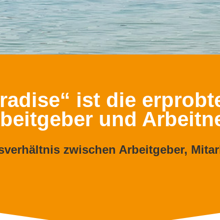
adise“ ist die erprob
rbeitgeber und Arbeit
verhältnis zwischen Arbeitgeber, Mita