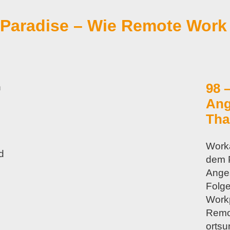
kParadise – Wie Remote Work 
98 
n
Ang
Tha
Worka
d
dem P
Anges
Folge
Work
Remot
orts