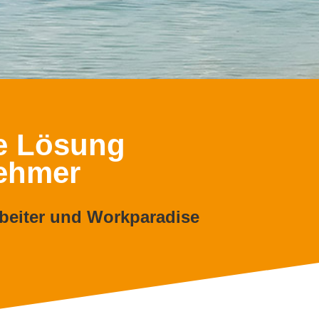
te Lösung
nehmer
rbeiter und Workparadise