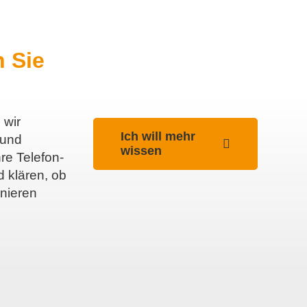
n Sie
 wir
Ich will mehr
 und
wissen
re Telefon-
 klären, ob
onieren