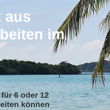
 aus
beiten im
 für 6 oder 12
beiten können