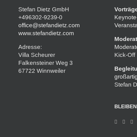
Stefan Dietz GmbH
Vorträg
+496302-9239-0
Keynote-
office@stefandietz.com
Veransta
www.stefandietz.com
Moderat
Adresse:
Moderat
Villa Scheurer
Kick-Off
Falkensteiner Weg 3
Begleit
67722 Winnweiler
großarti
Stefan D
BLEIBEN