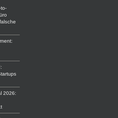
to-
Büro
falsche
ment:
:
Startups
l 2026:
t