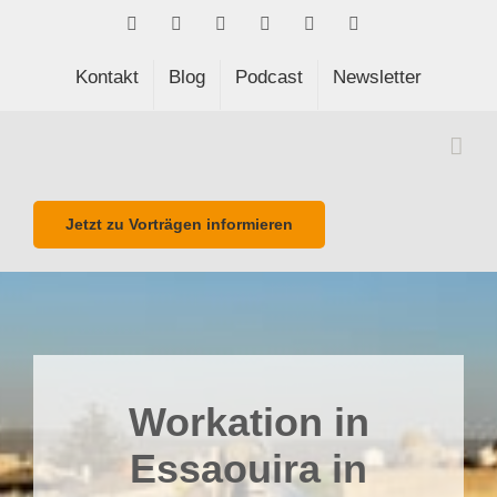
Skip
Facebook
LinkedIn
Xing
Spotify
E-
Phone
to
Mail
content
Kontakt
Blog
Podcast
Newsletter
Jetzt zu Vorträgen informieren
Workation in
Essaouira in