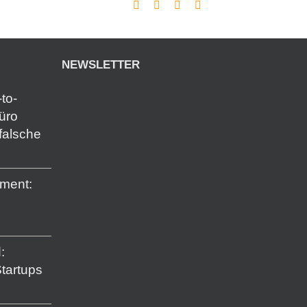
NEWSLETTER
to-
Büro
falsche
ment:
:
Startups