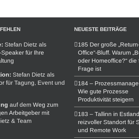
PFEHLEN
NEUESTE BEITRÄGE
e:
Stefan Dietz als
185 Der große „Return-
Speaker für Ihre
Office“-Bluff. Warum „
ltung
oder Homeoffice?“ die 
Frage ist
ion:
Stefan Dietz als
or
für Tagung, Event und
184 – Prozessmanage
Wie gute Prozesse
Produktivität steigern
ung
auf dem
Weg zum
gen Arbeitgeber
mit
183 – Tallinn in Estland
ietz & Team
reizvoller Standort für 
und Remote Work