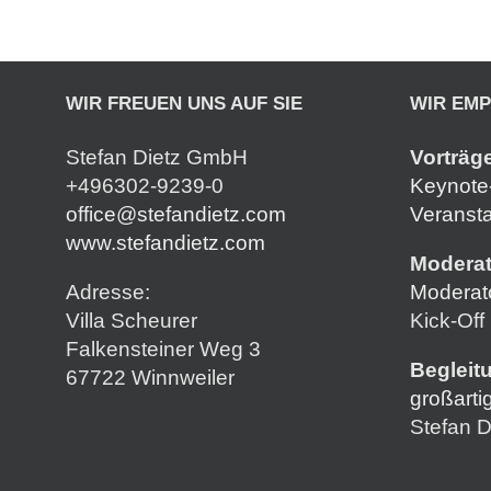
WIR FREUEN UNS AUF SIE
WIR EM
Stefan Dietz GmbH
Vorträg
+496302-9239-0
Keynote-
office@stefandietz.com
Veransta
www.stefandietz.com
Moderat
Adresse:
Moderat
Villa Scheurer
Kick-Off
Falkensteiner Weg 3
Begleit
67722 Winnweiler
großarti
Stefan D