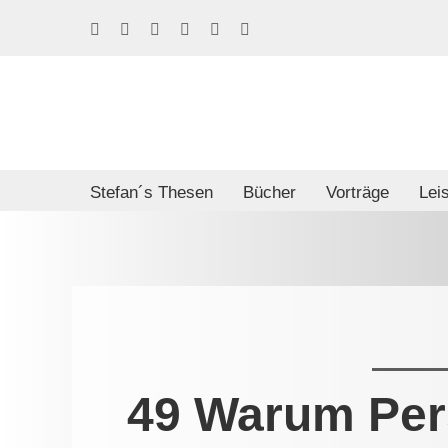
Skip
Facebook
LinkedIn
Xing
Spotify
E-
Phone
to
Mail
content
Stefan´s Thesen
Bücher
Vorträge
Lei
49 Warum Pers