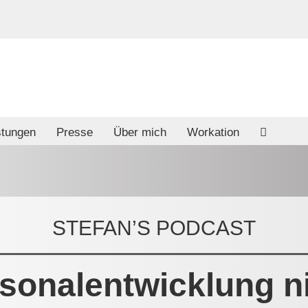
stungen
Presse
Über mich
Workation
STEFAN’S PODCAST
onalentwicklung ni