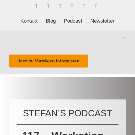
Skip
Facebook
LinkedIn
Xing
Spotify
E-
Phone
to
Mail
content
Kontakt
Blog
Podcast
Newsletter
Jetzt zu Vorträgen informieren
STEFAN’S PODCAST