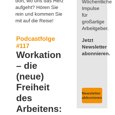
dort, wo uns das Herz
Wöchentliche
aufgeht? Hören Sie
Impulse
rein und kommen Sie
für
mit auf die Reise!
großartige
Arbeitgeber.
Podcastfolge
Jetzt
#117
Newsletter
Workation
abonnieren.
– die
(neue)
Freiheit
Newsletter
des
abbonieren
Arbeitens: