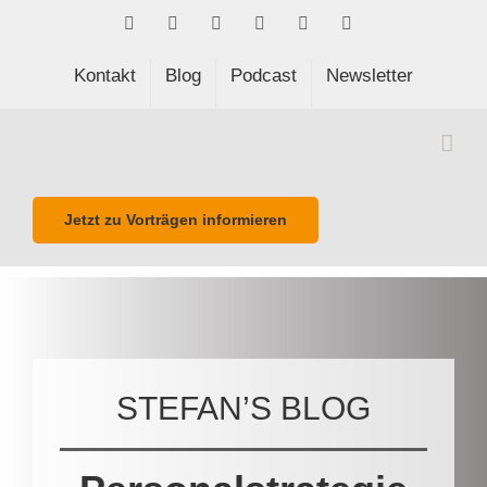
Skip
Facebook
LinkedIn
Xing
Spotify
E-
Phone
to
Mail
content
Kontakt
Blog
Podcast
Newsletter
Jetzt zu Vorträgen informieren
STEFAN’S BLOG