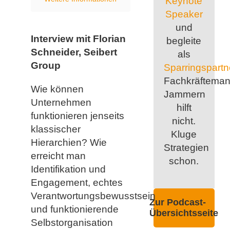
Keynote
Speaker
und
Interview mit Florian
begleite
Schneider, Seibert
als
Group
Sparringspartn
Fachkräfteman
Wie können
Jammern
Unternehmen
hilft
funktionieren jenseits
nicht.
klassischer
Kluge
Hierarchien? Wie
Strategien
erreicht man
schon.
Identifikation und
Engagement, echtes
Verantwortungsbewusstsein
Zur Podcast-
und funktionierende
Übersichtsseite
Selbstorganisation