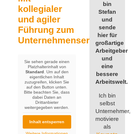
bin
kollegialer
Stefan
und agiler
und
sende
Führung zum
hier für
Unternehmenserfolg
großartige
Arbeitgeber
und
Sie sehen gerade einen
eine
Platzhalterinhalt von
Standard
. Um auf den
bessere
eigentlichen Inhalt
Arbeitswelt.
zuzugreifen, klicken Sie
auf den Button unten.
Bitte beachten Sie, dass
Ich bin
dabei Daten an
Drittanbieter
selbst
weitergegeben werden.
Unternehmer,
motiviere
Inhalt entsperren
als
Weitere Informationen