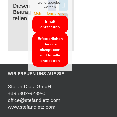
weitergegeben
Diesen
werden.
Beitrag
Mehr Informationen
teilen
Inhalt
entsperren
Erforderlichen
Service
akzeptieren
und Inhalte
entsperren
WIR FREUEN UNS AUF SIE
Stefan Dietz GmbH
+496302-9239-0
office@stefandietz.com
www.stefandietz.com