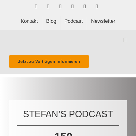
Skip
Facebook
LinkedIn
Xing
Spotify
E-
Phone
to
Mail
content
Kontakt
Blog
Podcast
Newsletter
Jetzt zu Vorträgen informieren
STEFAN’S PODCAST