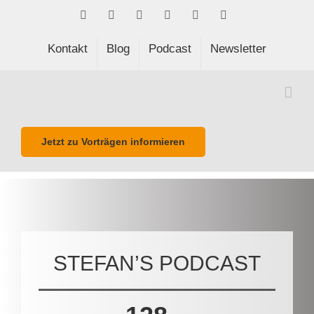
Skip
Facebook
LinkedIn
Xing
Spotify
E-
Phone
to
Mail
content
Kontakt
Blog
Podcast
Newsletter
Jetzt zu Vorträgen informieren
STEFAN’S PODCAST