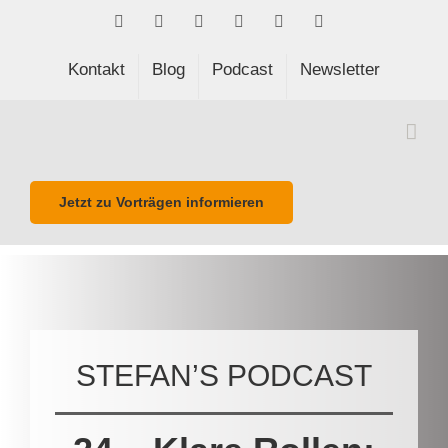
Skip
Facebook
LinkedIn
Xing
Spotify
E-
Phone
to
Mail
content
Kontakt
Blog
Podcast
Newsletter
Jetzt zu Vorträgen informieren
STEFAN’S PODCAST