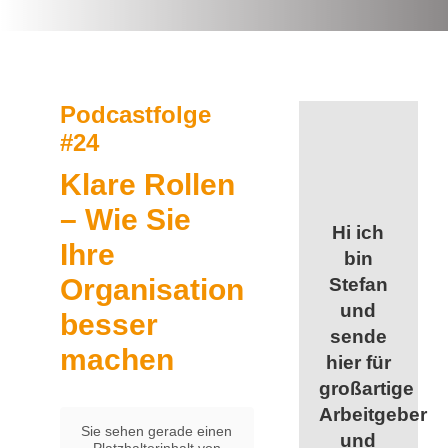
Podcastfolge
#24
Klare Rollen
– Wie Sie
Hi ich
Ihre
bin
Organisation
Stefan
und
besser
sende
machen
hier für
großartige
Arbeitgeber
Sie sehen gerade einen
und
Platzhalterinhalt von