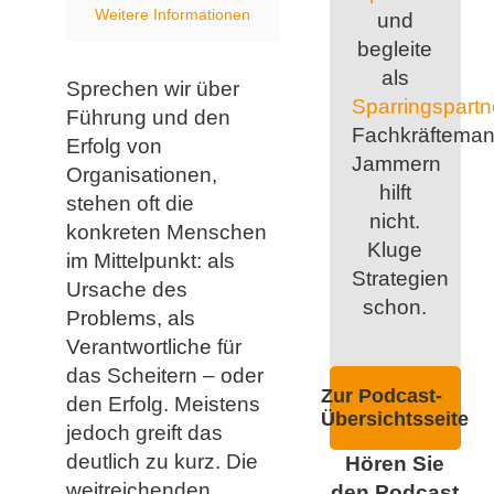
Weitere Informationen
und
begleite
als
Sprechen wir über
Sparringspartn
Führung und den
Fachkräfteman
Erfolg von
Jammern
Organisationen,
hilft
stehen oft die
nicht.
konkreten Menschen
Kluge
im Mittelpunkt: als
Strategien
Ursache des
schon.
Problems, als
Verantwortliche für
das Scheitern – oder
Zur Podcast-
den Erfolg. Meistens
Übersichtsseite
jedoch greift das
deutlich zu kurz. Die
Hören Sie
weitreichenden
den Podcast