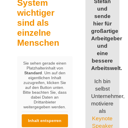
System
Stefan
und
wichtiger
sende
sind als
hier für
einzelne
großartige
Arbeitgeber
Menschen
und
eine
bessere
Sie sehen gerade einen
Arbeitswelt.
Platzhalterinhalt von
Standard
. Um auf den
eigentlichen Inhalt
Ich bin
zuzugreifen, klicken Sie
auf den Button unten.
selbst
Bitte beachten Sie, dass
Unternehmer,
dabei Daten an
Drittanbieter
motiviere
weitergegeben werden.
als
Keynote
Inhalt entsperren
Speaker