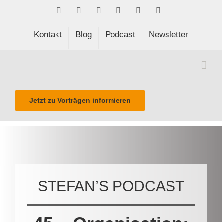
Skip
Facebook
LinkedIn
Xing
Spotify
E-
Phone
to
Mail
content
Kontakt
Blog
Podcast
Newsletter
Jetzt zu Vorträgen informieren
STEFAN’S PODCAST