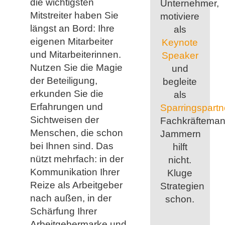
die wichtigsten
Unternehmer,
Mitstreiter haben Sie
motiviere
längst an Bord: Ihre
als
eigenen Mitarbeiter
Keynote
und Mitarbeiterinnen.
Speaker
Nutzen Sie die Magie
und
der Beteiligung,
begleite
erkunden Sie die
als
Erfahrungen und
Sparringspartn
Sichtweisen der
Fachkräfteman
Menschen, die schon
Jammern
bei Ihnen sind. Das
hilft
nützt mehrfach: in der
nicht.
Kommunikation Ihrer
Kluge
Reize als Arbeitgeber
Strategien
nach außen, in der
schon.
Schärfung Ihrer
Arbeitgebermarke und