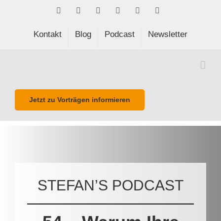
Skip
Facebook
LinkedIn
Xing
Spotify
E-
Phone
to
Mail
content
Kontakt
Blog
Podcast
Newsletter
Jetzt zu Vorträgen informieren
STEFAN’S PODCAST