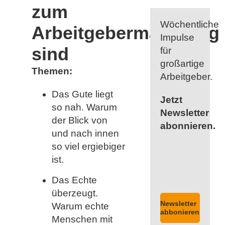
zum
Wöchentliche
Arbeitgebermarketing
Impulse
sind
für
großartige
Themen:
Arbeitgeber.
Das Gute liegt
Jetzt
so nah. Warum
Newsletter
der Blick von
abonnieren.
und nach innen
so viel ergiebiger
ist.
Das Echte
überzeugt.
Newsletter
Warum echte
abbonieren
Menschen mit