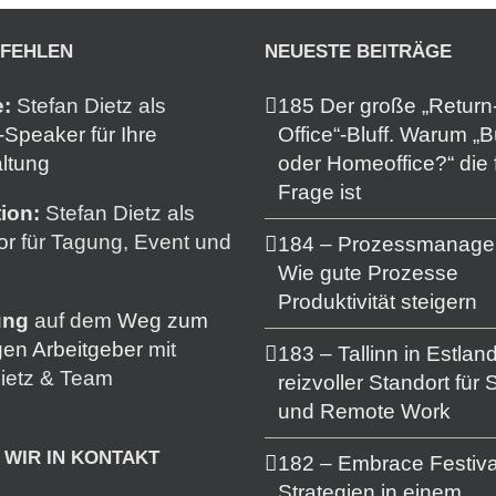
PFEHLEN
NEUESTE BEITRÄGE
e:
Stefan Dietz als
185 Der große „Return-
Speaker für Ihre
Office“-Bluff. Warum „
ltung
oder Homeoffice?“ die 
Frage ist
ion:
Stefan Dietz als
or
für Tagung, Event und
184 – Prozessmanage
Wie gute Prozesse
Produktivität steigern
ung
auf dem
Weg zum
gen Arbeitgeber
mit
183 – Tallinn in Estland
ietz & Team
reizvoller Standort für 
und Remote Work
 WIR IN KONTAKT
182 – Embrace Festiva
Strategien in einem