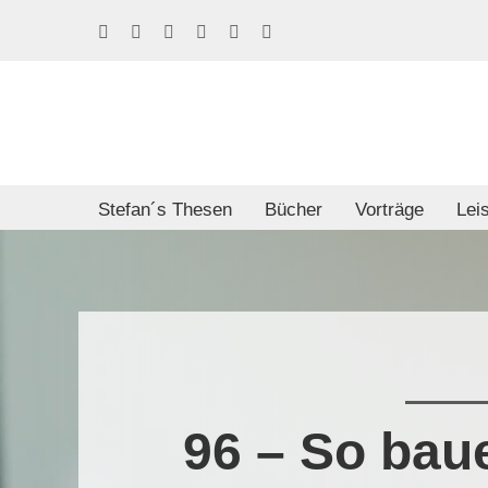
Skip
Facebook
LinkedIn
Xing
Spotify
E-
Phone
to
Mail
content
Stefan´s Thesen
Bücher
Vorträge
Lei
96 – So bau