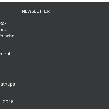
NEWSLETTER
to-
Büro
falsche
ment:
:
Startups
l 2026: