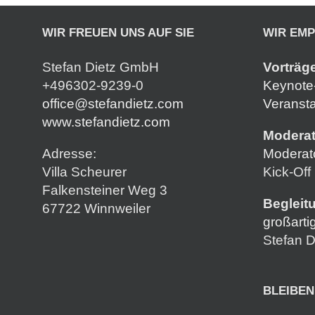
WIR FREUEN UNS AUF SIE
WIR EM
Stefan Dietz GmbH
Vorträg
+496302-9239-0
Keynote-
office@stefandietz.com
Veransta
www.stefandietz.com
Moderat
Adresse:
Moderat
Villa Scheurer
Kick-Off
Falkensteiner Weg 3
Begleit
67722 Winnweiler
großarti
Stefan D
BLEIBEN