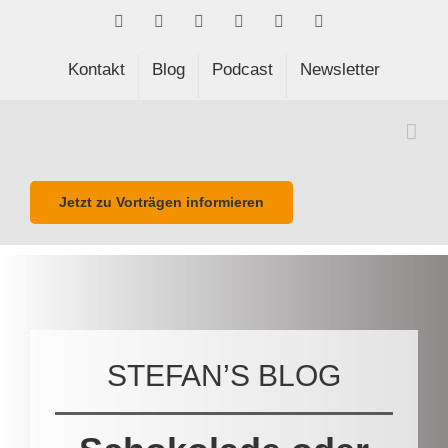
Skip
Facebook
LinkedIn
Xing
Spotify
E-
Phone
to
Mail
content
Kontakt
Blog
Podcast
Newsletter
Jetzt zu Vorträgen informieren
STEFAN’S BLOG