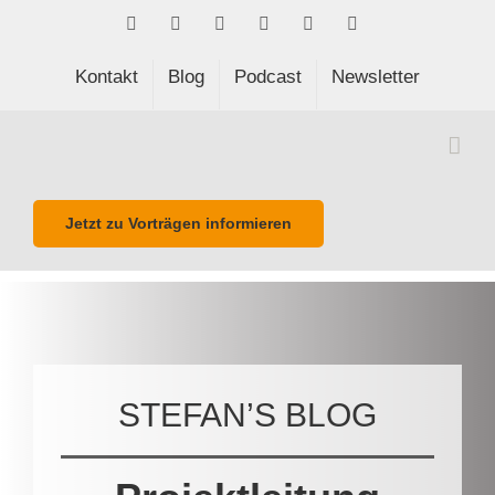
Skip
Facebook
LinkedIn
Xing
Spotify
E-
Phone
to
Mail
content
Kontakt
Blog
Podcast
Newsletter
Jetzt zu Vorträgen informieren
STEFAN’S BLOG