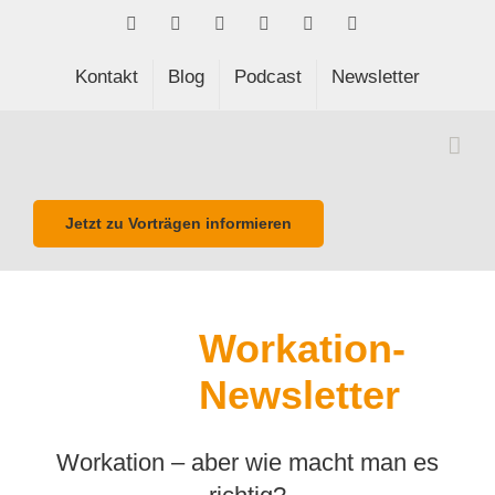
Skip
Facebook
LinkedIn
Xing
Spotify
E-
Phone
to
Mail
content
Kontakt
Blog
Podcast
Newsletter
Jetzt zu Vorträgen informieren
Workation-
Newsletter
Workation – aber wie macht man es