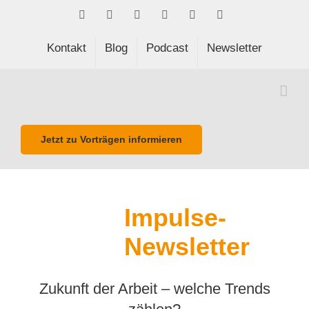
Skip
Facebook
LinkedIn
Xing
Spotify
E-
Phone
to
Mail
content
Kontakt
Blog
Podcast
Newsletter
Jetzt zu Vorträgen informieren
Impulse-
Newsletter
Zukunft der Arbeit – welche Trends