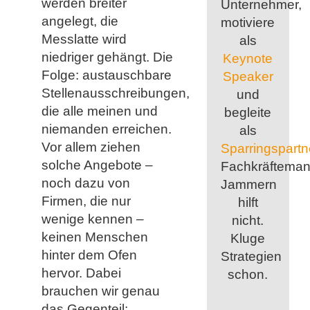
werden breiter
Unternehmer,
angelegt, die
motiviere
Messlatte wird
als
niedriger gehängt. Die
Keynote
Folge: austauschbare
Speaker
Stellenausschreibungen,
und
die alle meinen und
begleite
niemanden erreichen.
als
Vor allem ziehen
Sparringspartn
solche Angebote –
Fachkräfteman
noch dazu von
Jammern
Firmen, die nur
hilft
wenige kennen –
nicht.
keinen Menschen
Kluge
hinter dem Ofen
Strategien
hervor. Dabei
schon.
brauchen wir genau
das Gegenteil: