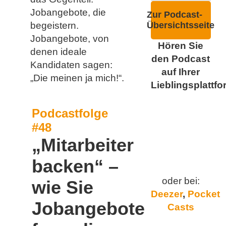
Jobangebote, die
Zur Podcast-
begeistern.
Übersichtsseite
Jobangebote, von
Hören Sie
denen ideale
den Podcast
Kandidaten sagen:
auf Ihrer
„Die meinen ja mich!“.
Lieblingsplattfo
Podcastfolge
#48
„Mitarbeiter
backen“ –
oder bei:
wie Sie
Deezer
,
Pocket
Jobangebote
Casts