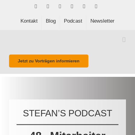
Skip
Facebook
LinkedIn
Xing
Spotify
E-
Phone
to
Mail
content
Kontakt
Blog
Podcast
Newsletter
Jetzt zu Vorträgen informieren
STEFAN’S PODCAST