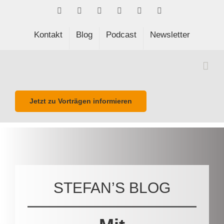
Skip
Facebook
LinkedIn
Xing
Spotify
E-
Phone
to
Mail
content
Kontakt
Blog
Podcast
Newsletter
Jetzt zu Vorträgen informieren
STEFAN’S BLOG