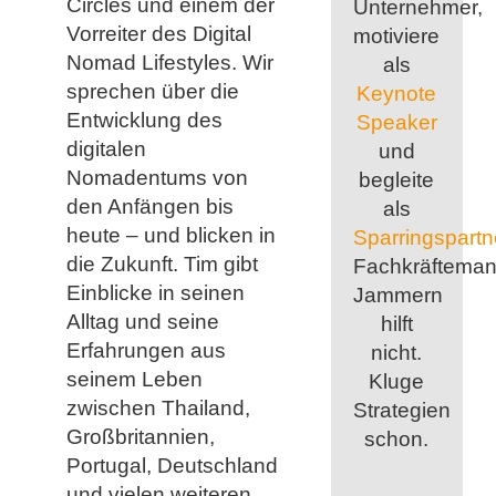
Circles und einem der
Unternehmer,
Vorreiter des Digital
motiviere
Nomad Lifestyles. Wir
als
sprechen über die
Keynote
Entwicklung des
Speaker
digitalen
und
Nomadentums von
begleite
den Anfängen bis
als
heute – und blicken in
Sparringspartn
die Zukunft. Tim gibt
Fachkräfteman
Einblicke in seinen
Jammern
Alltag und seine
hilft
Erfahrungen aus
nicht.
seinem Leben
Kluge
zwischen Thailand,
Strategien
Großbritannien,
schon.
Portugal, Deutschland
und vielen weiteren