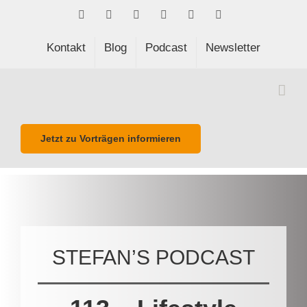
Skip
Facebook
LinkedIn
Xing
Spotify
E-
Phone
to
Mail
content
Kontakt
Blog
Podcast
Newsletter
Jetzt zu Vorträgen informieren
STEFAN’S PODCAST