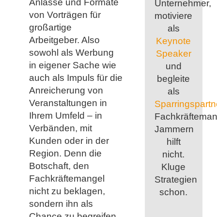
Anlässe und Formate
Unternehmer,
von Vorträgen für
motiviere
großartige
als
Arbeitgeber. Also
Keynote
sowohl als Werbung
Speaker
in eigener Sache wie
und
auch als Impuls für die
begleite
Anreicherung von
als
Veranstaltungen in
Sparringspartn
Ihrem Umfeld – in
Fachkräfteman
Verbänden, mit
Jammern
Kunden oder in der
hilft
Region. Denn die
nicht.
Botschaft, den
Kluge
Fachkräftemangel
Strategien
nicht zu beklagen,
schon.
sondern ihn als
Chance zu begreifen