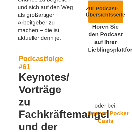
und sich auf den Weg
Zur Podcast-
als großartiger
Übersichtsseite
Arbeitgeber zu
Hören Sie
machen – die ist
den Podcast
aktueller denn je.
auf Ihrer
Lieblingsplattfo
Podcastfolge
#61
Keynotes/
Vorträge
zu
oder bei:
Fachkräftemangel
Deezer
,
Pocket
Casts
und der