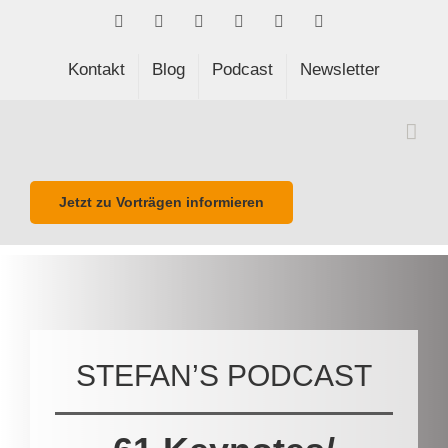
Skip
Facebook
LinkedIn
Xing
Spotify
E-
Phone
to
Mail
content
Kontakt
Blog
Podcast
Newsletter
Jetzt zu Vorträgen informieren
STEFAN’S PODCAST