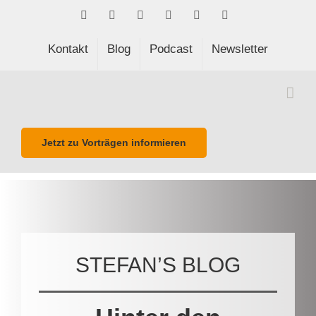
Skip
Facebook
LinkedIn
Xing
Spotify
E-
Phone
to
Mail
content
Kontakt
Blog
Podcast
Newsletter
Jetzt zu Vorträgen informieren
STEFAN’S BLOG