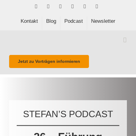
Skip
Facebook
LinkedIn
Xing
Spotify
E-
Phone
to
Mail
content
Kontakt
Blog
Podcast
Newsletter
Jetzt zu Vorträgen informieren
STEFAN’S PODCAST