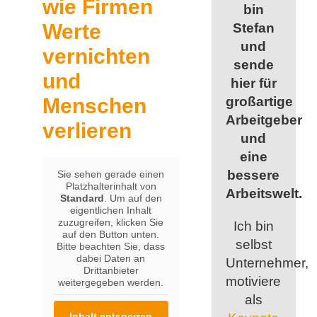
wie Firmen
bin
Werte
Stefan
und
vernichten
sende
und
hier für
Menschen
großartige
Arbeitgeber
verlieren
und
eine
bessere
Sie sehen gerade einen
Platzhalterinhalt von
Arbeitswelt.
Standard
. Um auf den
eigentlichen Inhalt
zuzugreifen, klicken Sie
Ich bin
auf den Button unten.
selbst
Bitte beachten Sie, dass
dabei Daten an
Unternehmer,
Drittanbieter
motiviere
weitergegeben werden.
als
Inhalt entsperren