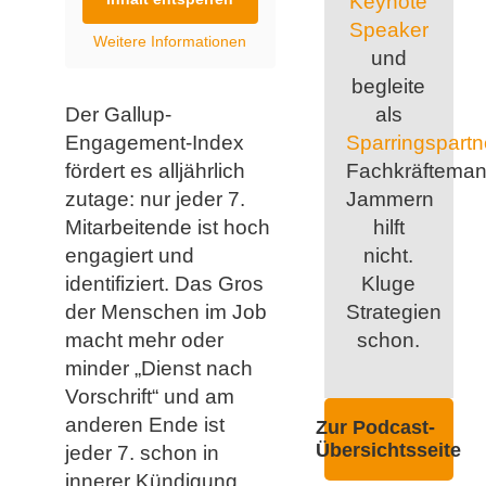
Keynote
Speaker
Weitere Informationen
und
begleite
Der Gallup-
als
Engagement-Index
Sparringspartn
fördert es alljährlich
Fachkräfteman
zutage: nur jeder 7.
Jammern
Mitarbeitende ist hoch
hilft
engagiert und
nicht.
identifiziert. Das Gros
Kluge
der Menschen im Job
Strategien
macht mehr oder
schon.
minder „Dienst nach
Vorschrift“ und am
anderen Ende ist
Zur Podcast-
Übersichtsseite
jeder 7. schon in
innerer Kündigung.