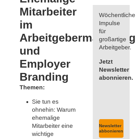
Mitarbeiter
Wöchentliche
im
Impulse
für
Arbeitgebermarketing
großartige
Arbeitgeber.
und
Employer
Jetzt
Newsletter
Branding
abonnieren.
Themen:
Sie tun es
ohnehin: Warum
ehemalige
Mitarbeiter eine
Newsletter
abbonieren
wichtige