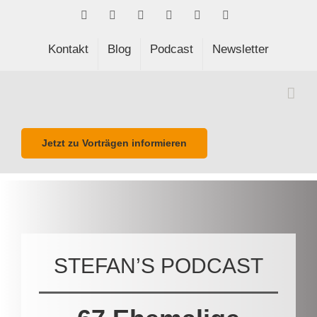
Skip
Facebook
LinkedIn
Xing
Spotify
E-
Phone
to
Mail
content
Kontakt
Blog
Podcast
Newsletter
Jetzt zu Vorträgen informieren
STEFAN’S PODCAST