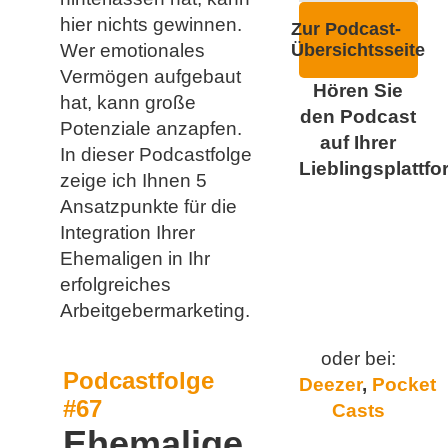
hier nichts gewinnen.
Zur Podcast-
Wer emotionales
Übersichtsseite
Vermögen aufgebaut
Hören Sie
hat, kann große
den Podcast
Potenziale anzapfen.
auf Ihrer
In dieser Podcastfolge
Lieblingsplattfo
zeige ich Ihnen 5
Ansatzpunkte für die
Integration Ihrer
Ehemaligen in Ihr
erfolgreiches
Arbeitgebermarketing.
oder bei:
Podcastfolge
Deezer
,
Pocket
#67
Casts
Ehemalige