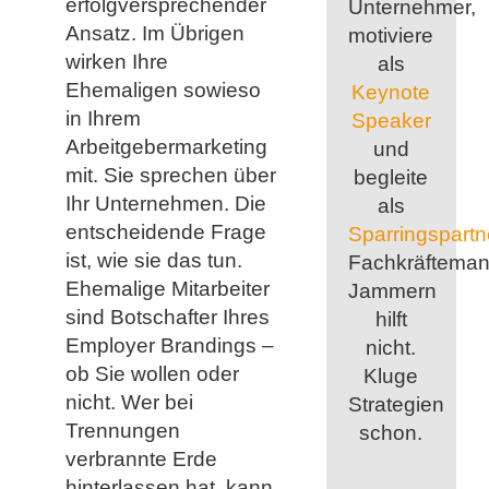
erfolgversprechender
Unternehmer,
Ansatz. Im Übrigen
motiviere
wirken Ihre
als
Ehemaligen sowieso
Keynote
in Ihrem
Speaker
Arbeitgebermarketing
und
mit. Sie sprechen über
begleite
Ihr Unternehmen. Die
als
entscheidende Frage
Sparringspartn
ist, wie sie das tun.
Fachkräfteman
Ehemalige Mitarbeiter
Jammern
sind Botschafter Ihres
hilft
Employer Brandings –
nicht.
ob Sie wollen oder
Kluge
nicht. Wer bei
Strategien
Trennungen
schon.
verbrannte Erde
hinterlassen hat, kann