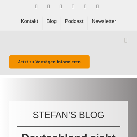
Skip
Facebook
LinkedIn
Xing
Spotify
E-
Phone
to
Mail
content
Kontakt
Blog
Podcast
Newsletter
Jetzt zu Vorträgen informieren
STEFAN’S BLOG