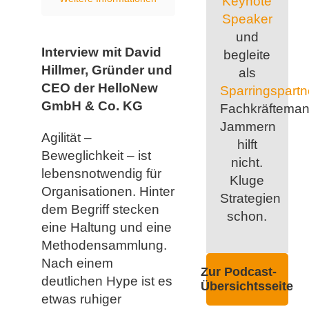
Keynote
Speaker
und
Interview mit David
begleite
Hillmer, Gründer und
als
CEO der HelloNew
Sparringspartn
GmbH & Co. KG
Fachkräfteman
Jammern
Agilität –
hilft
Beweglichkeit – ist
nicht.
lebensnotwendig für
Kluge
Organisationen. Hinter
Strategien
dem Begriff stecken
schon.
eine Haltung und eine
Methodensammlung.
Nach einem
Zur Podcast-
deutlichen Hype ist es
Übersichtsseite
etwas ruhiger