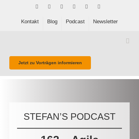
Skip
Facebook
LinkedIn
Xing
Spotify
E-
Phone
to
Mail
content
Kontakt
Blog
Podcast
Newsletter
Jetzt zu Vorträgen informieren
STEFAN’S PODCAST