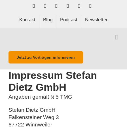
Skip
Facebook
LinkedIn
Xing
Spotify
E-
Phone
to
Mail
content
Kontakt
Blog
Podcast
Newsletter
Jetzt zu Vorträgen informieren
Impressum Stefan
Dietz GmbH
Angaben gemäß § 5 TMG
Stefan Dietz GmbH
Falkensteiner Weg 3
67722 Winnweiler