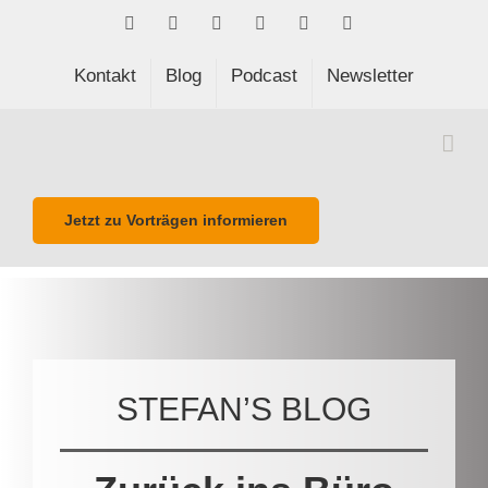
Skip
Facebook
LinkedIn
Xing
Spotify
E-
Phone
to
Mail
content
Kontakt
Blog
Podcast
Newsletter
Jetzt zu Vorträgen informieren
STEFAN’S BLOG