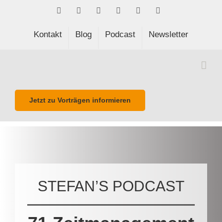
Skip
Facebook
LinkedIn
Xing
Spotify
E-
Phone
to
Mail
content
Kontakt
Blog
Podcast
Newsletter
Jetzt zu Vorträgen informieren
STEFAN’S PODCAST