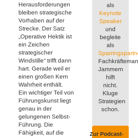
Herausforderungen
als
bleiben strategische
Keynote
Vorhaben auf der
Speaker
Strecke. Der Satz
und
„Operative Hektik ist
begleite
ein Zeichen
als
strategischer
Sparringspartn
Windstille“ trifft dann
Fachkräfteman
hart. Gerade weil er
Jammern
einen großen Kern
hilft
Wahrheit enthält.
nicht.
Ein wichtiger Teil von
Kluge
Führungskunst liegt
Strategien
genau in der
schon.
gelungenen Selbst-
Führung. Die
Fähigkeit, auf die
Zur Podcast-