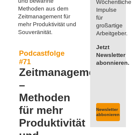
und bewährte
Wöchentliche
Methoden aus dem
Impulse
Zeitmanagement für
für
mehr Produktivität und
großartige
Souveränität.
Arbeitgeber.
Jetzt
Podcastfolge
Newsletter
#71
abonnieren.
Zeitmanagement
–
Methoden
für mehr
Newsletter
abbonieren
Produktivität