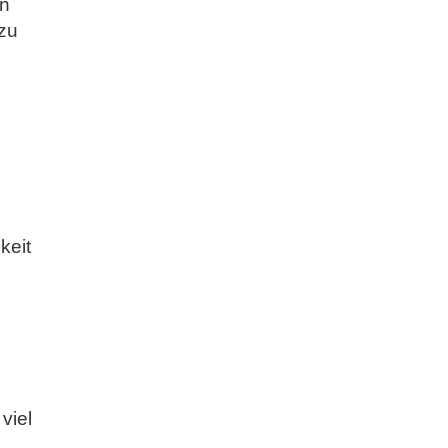
en
zu
keit
viel