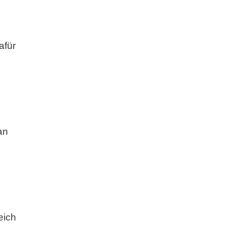
afür
an
eich