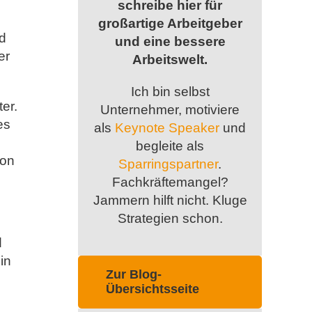
schreibe hier für
großartige Arbeitgeber
ld
und eine bessere
er
Arbeitswelt.
Ich bin selbst
ter.
Unternehmer, motiviere
es
als
Keynote Speaker
und
begleite als
hon
Sparringspartner
.
Fachkräftemangel?
Jammern hilft nicht. Kluge
Strategien schon.
d
in
Zur Blog-
Übersichtsseite