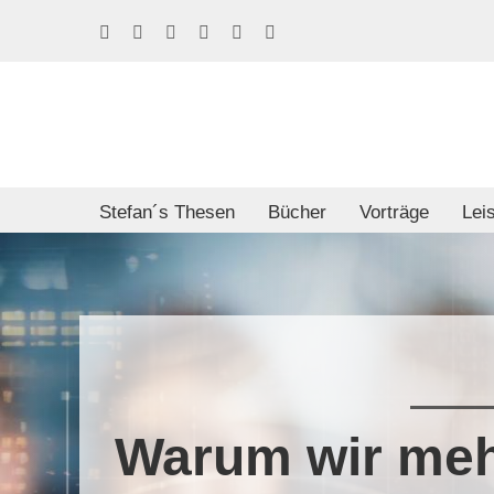
Skip
Facebook
LinkedIn
Xing
Spotify
E-
Phone
to
Mail
content
Stefan´s Thesen
Bücher
Vorträge
Lei
Warum wir mehr