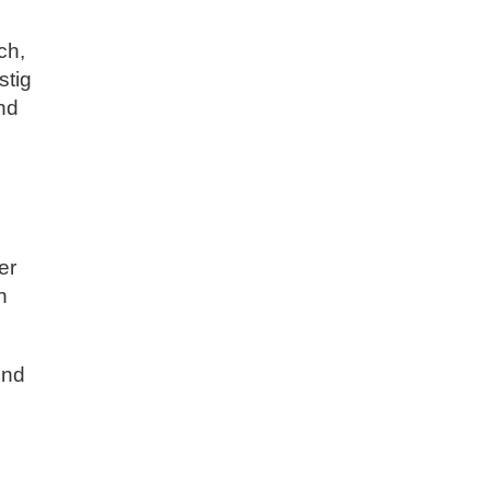
ch,
stig
nd
er
h
und