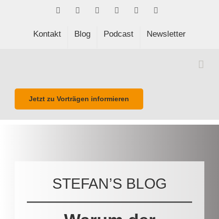
Skip
Facebook
LinkedIn
Xing
Spotify
E-
Phone
to
Mail
content
Kontakt
Blog
Podcast
Newsletter
Jetzt zu Vorträgen informieren
STEFAN’S BLOG