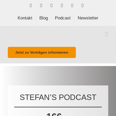
Skip
Facebook
LinkedIn
Xing
Spotify
E-
Phone
to
Mail
content
Kontakt
Blog
Podcast
Newsletter
Jetzt zu Vorträgen informieren
STEFAN’S PODCAST