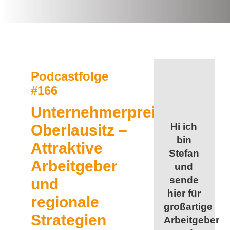
Podcastfolge
#166
Unternehmerpreis
Hi ich
Oberlausitz –
bin
Attraktive
Stefan
Arbeitgeber
und
sende
und
hier für
regionale
großartige
Strategien
Arbeitgeber