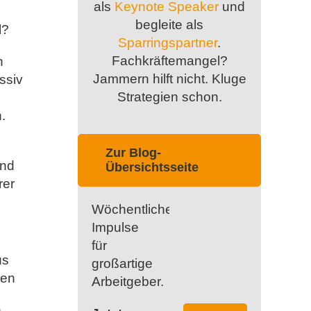
als
Keynote Speaker
und
begleite als
l?
Sparringspartner
.
Fachkräftemangel?
h
Jammern hilft nicht. Kluge
ssiv
Strategien schon.
.
Zur Blog-
und
Übersichtsseite
rer
Wöchentliche
Impulse
für
us
großartige
gen
Arbeitgeber.