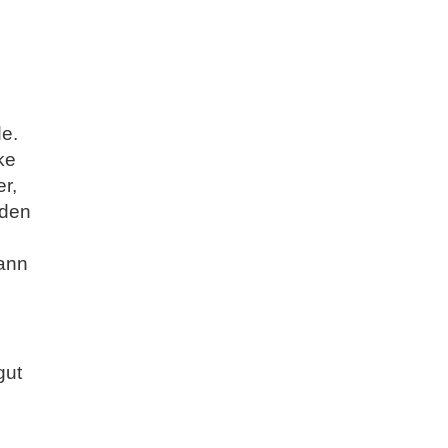
e.
ke
er,
 den
dann
gut