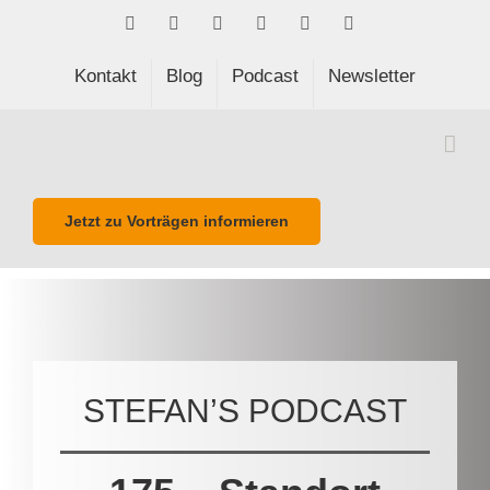
Skip
Facebook
LinkedIn
Xing
Spotify
E-
Phone
to
Mail
content
Kontakt
Blog
Podcast
Newsletter
Jetzt zu Vorträgen informieren
STEFAN’S PODCAST