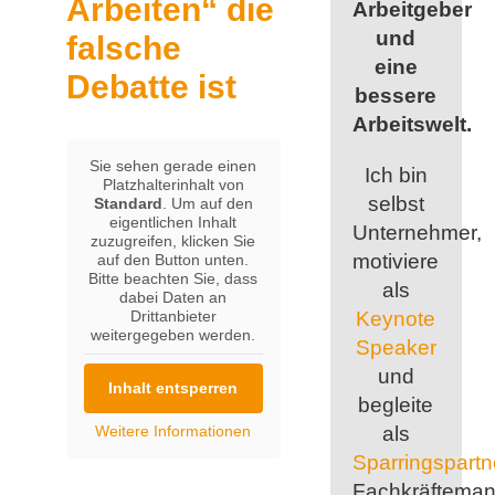
Arbeiten“ die
Arbeitgeber
und
falsche
eine
Debatte ist
bessere
Arbeitswelt.
Sie sehen gerade einen
Ich bin
Platzhalterinhalt von
selbst
Standard
. Um auf den
eigentlichen Inhalt
Unternehmer,
zuzugreifen, klicken Sie
motiviere
auf den Button unten.
Bitte beachten Sie, dass
als
dabei Daten an
Drittanbieter
Keynote
weitergegeben werden.
Speaker
und
Inhalt entsperren
begleite
Weitere Informationen
als
Sparringspartn
Fachkräfteman