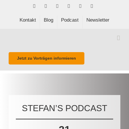
Skip
Facebook
LinkedIn
Xing
Spotify
E-
Phone
to
Mail
content
Kontakt
Blog
Podcast
Newsletter
Jetzt zu Vorträgen informieren
STEFAN’S PODCAST