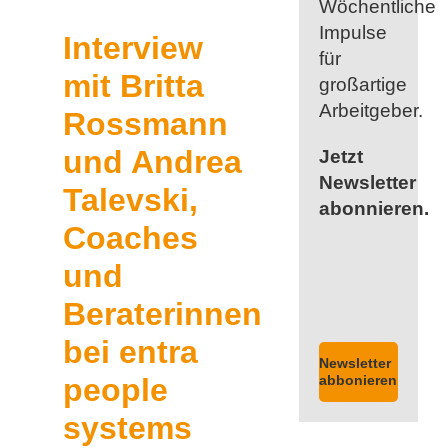
Wöchentliche
Impulse
Interview
für
mit Britta
großartige
Arbeitgeber.
Rossmann
und Andrea
Jetzt
Newsletter
Talevski,
abonnieren.
Coaches
und
Beraterinnen
bei entra
Newsletter
abbonieren
people
systems