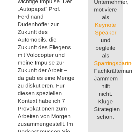
wichtige Impulse. Der
Unternehmer,
„Autopapst“ Prof.
motiviere
Ferdinand
als
Dudenhöffer zur
Keynote
Zukunft des
Speaker
Automobils, die
und
Zukunft des Fliegens
begleite
mit Volocopter und
als
meine Impulse zur
Sparringspartn
Zukunft der Arbeit –
Fachkräfteman
da gab es eine Menge
Jammern
zu diskutieren. Für
hilft
diesen speziellen
nicht.
Kontext habe ich 7
Kluge
Provokationen zum
Strategien
Arbeiten von Morgen
schon.
zusammengestellt. Im
Podcast müssen Sie