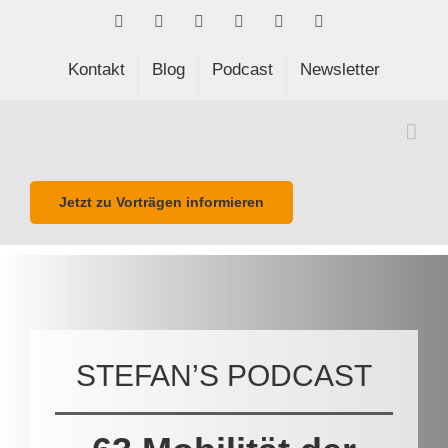
Skip
Facebook
LinkedIn
Xing
Spotify
E-
Phone
to
Mail
content
Kontakt
Blog
Podcast
Newsletter
Jetzt zu Vorträgen informieren
STEFAN’S PODCAST