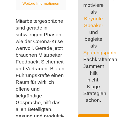
Weitere Informationen
motiviere
als
Keynote
Mitarbeitergespräche
Speaker
sind gerade in
und
schwierigen Phasen
begleite
wie der Corona-Krise
als
wertvoll. Gerade jetzt
Sparringspartn
brauchen Mitarbeiter
Fachkräfteman
Feedback, Sicherheit
Jammern
und Vertrauen. Bieten
hilft
Führungskräfte einen
nicht.
Raum für wirklich
Kluge
offene und
Strategien
tiefgründige
schon.
Gespräche, hilft das
allen Beteiligten,
gesund und produktiv