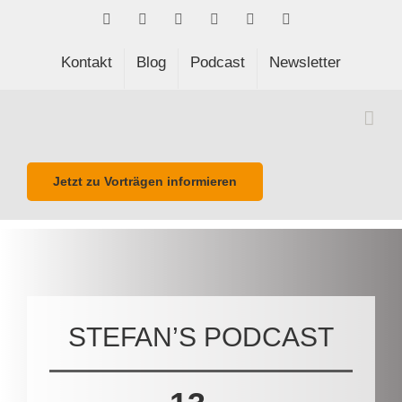
Skip
Facebook
LinkedIn
Xing
Spotify
E-
Phone
to
Mail
content
Kontakt
Blog
Podcast
Newsletter
Jetzt zu Vorträgen informieren
STEFAN’S PODCAST