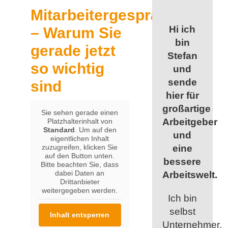
Mitarbeitergespräche
Hi ich
– Warum Sie
bin
gerade jetzt
Stefan
so wichtig
und
sende
sind
hier für
großartige
Sie sehen gerade einen
Arbeitgeber
Platzhalterinhalt von
Standard
. Um auf den
und
eigentlichen Inhalt
zuzugreifen, klicken Sie
eine
auf den Button unten.
bessere
Bitte beachten Sie, dass
dabei Daten an
Arbeitswelt.
Drittanbieter
weitergegeben werden.
Ich bin
selbst
Inhalt entsperren
Unternehmer,