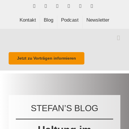
Skip
Facebook
LinkedIn
Xing
Spotify
E-
Phone
to
Mail
content
Kontakt
Blog
Podcast
Newsletter
Jetzt zu Vorträgen informieren
STEFAN’S BLOG