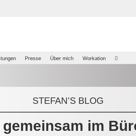
stungen
Presse
Über mich
Workation
STEFAN’S BLOG
r gemeinsam im Büro