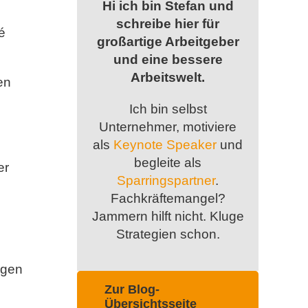
Hi ich bin Stefan und
schreibe hier für
é
großartige Arbeitgeber
und eine bessere
Arbeitswelt.
en
Ich bin selbst
Unternehmer, motiviere
als
Keynote Speaker
und
begleite als
er
Sparringspartner
.
Fachkräftemangel?
Jammern hilft nicht. Kluge
Strategien schon.
ngen
Zur Blog-
Übersichtsseite