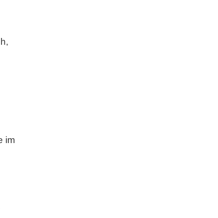
h,
e im