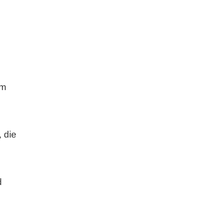
em
 die
d