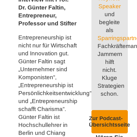
Speaker
Dr. Günter Faltin,
und
Entrepreneur,
begleite
Professor und Stifter
als
Entrepreneurship ist
Sparringspartn
nicht nur für Wirtschaft
Fachkräfteman
und Innovation gut.
Jammern
Günter Faltin sagt
hilft
„Unternehmer sind
nicht.
Komponisten“,
Kluge
„Entrepreneurship ist
Strategien
Persönlichkeitsentwicklung“
schon.
und „Entrepreneurship
schafft Charisma“.
Günter Faltin ist
Zur Podcast-
Hochschullehrer in
Übersichtsseite
Berlin und Chiang