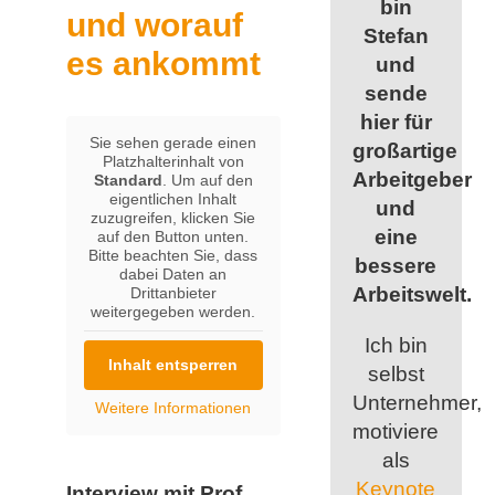
bin
und worauf
Stefan
es ankommt
und
sende
hier für
Sie sehen gerade einen
großartige
Platzhalterinhalt von
Arbeitgeber
Standard
. Um auf den
eigentlichen Inhalt
und
zuzugreifen, klicken Sie
eine
auf den Button unten.
Bitte beachten Sie, dass
bessere
dabei Daten an
Arbeitswelt.
Drittanbieter
weitergegeben werden.
Ich bin
Inhalt entsperren
selbst
Unternehmer,
Weitere Informationen
motiviere
als
Keynote
Interview mit Prof.