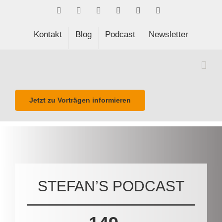
Skip
Facebook
LinkedIn
Xing
Spotify
E-
Phone
to
Mail
content
Kontakt
Blog
Podcast
Newsletter
Jetzt zu Vorträgen informieren
STEFAN’S PODCAST