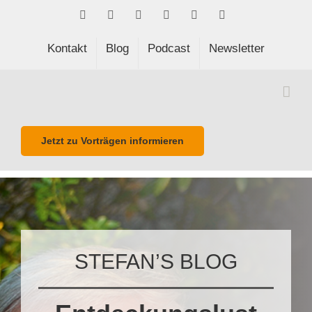
Skip
Facebook
LinkedIn
Xing
Spotify
E-
Phone
to
Mail
content
Kontakt
Blog
Podcast
Newsletter
Jetzt zu Vorträgen informieren
STEFAN’S BLOG