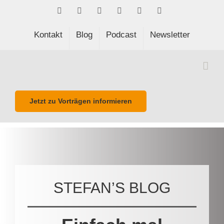
Skip
Facebook
LinkedIn
Xing
Spotify
E-
Phone
to
Mail
content
Kontakt
Blog
Podcast
Newsletter
Jetzt zu Vorträgen informieren
STEFAN’S BLOG