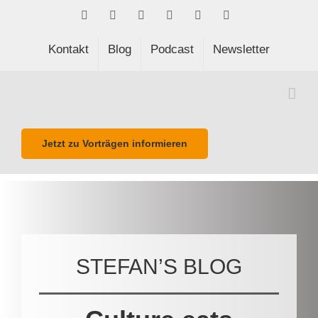
Skip
Facebook
LinkedIn
Xing
Spotify
E-
Phone
to
Mail
content
Kontakt
Blog
Podcast
Newsletter
Jetzt zu Vorträgen informieren
STEFAN’S BLOG