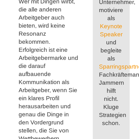
Wer mit Dingen wirbt,
Unternehmer,
die alle anderen
motiviere
Arbeitgeber auch
als
bieten, wird keine
Keynote
Resonanz
Speaker
bekommen.
und
Erfolgreich ist eine
begleite
Arbeitgebermarke und
als
die darauf
Sparringspartn
aufbauende
Fachkräfteman
Kommunikation als
Jammern
Arbeitgeber, wenn Sie
hilft
ein klares Profil
nicht.
herausarbeiten und
Kluge
genau die Dinge in
Strategien
den Vordergrund
schon.
stellen, die Sie von
Wettbewerbern