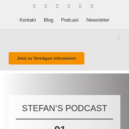
Skip
Facebook
LinkedIn
Xing
Spotify
E-
Phone
to
Mail
content
Kontakt
Blog
Podcast
Newsletter
Jetzt zu Vorträgen informieren
STEFAN’S PODCAST